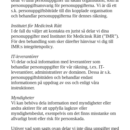
delar vi dina personuppgifter till sådan organisation, som är
personuppgiftsansvarig för personuppgifterna. Vi är då ett
s.k. personuppgiftsbiträde till din kopplade organisation
och behandlar personuppgifterna för dennes räkning.
Institutet för Medicinsk Rätt
I de fall du väljer att kontakta en jurist så delar vi dina
personuppgifter med Institutet för Medicinsk Rätt (”IMR”).
För den behandling som sker därefter hänvisar vi dig till
IMR:s integritetspolicy.
IT-leverantörer
Vi delar också information med leverantörer som
behandlar personuppgifter för vår räkning, t.ex. IT-
leverantörer, administratörer av domänen. Dessa är s.k.
personuppgiftsbiträden och behandlar endast
informationen på uppdrag av oss och enligt våra
instruktioner.
Myndigheter
Vi kan behöva dela information med myndigheter eller
andra aktörer för att uppfylla lagkrav eller
myndighetsbeslut, exempelvis om det finns misstanke om
allvarligt brott eller risk för personskada.
Utöver vad som sagts ovan delar vi inte dina uppgifter med