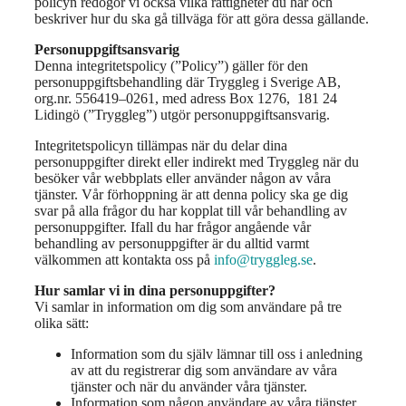
policyn redogör vi också vilka rättigheter du har och
beskriver hur du ska gå tillväga för att göra dessa gällande.
Personuppgiftsansvarig
Denna integritetspolicy (”Policy”) gäller för den
personuppgiftsbehandling där Tryggleg i Sverige AB,
org.nr. 556419–0261, med adress Box 1276, 181 24
Lidingö (”Tryggleg”) utgör personuppgiftsansvarig.
Integritetspolicyn tillämpas när du delar dina
personuppgifter direkt eller indirekt med Tryggleg när du
besöker vår webbplats eller använder någon av våra
tjänster. Vår förhoppning är att denna policy ska ge dig
svar på alla frågor du har kopplat till vår behandling av
personuppgifter. Ifall du har frågor angående vår
behandling av personuppgifter är du alltid varmt
välkommen att kontakta oss på
info@tryggleg.se
.
Hur samlar vi in dina personuppgifter?
Vi samlar in information om dig som användare på tre
olika sätt:
Information som du själv lämnar till oss i anledning
av att du registrerar dig som användare av våra
tjänster och när du använder våra tjänster.
Information som någon användare av våra tjänster