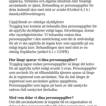
upptäcka, förhindra och åtgärda missbruk eller felaktigt
användande av tjänst. Behandling av personuppgifter för
detta ändamål sker med stöd av avtalet 8Artikel 6.1 b i
dataskyddförordningen).
Uppfyllande av rättsliga skyldigheter
Tryggleg kan komma att behandla dina personuppgifter för
att uppfylla skyldigheter enligt lagar, förordningar, domar
eller myndighetsbeslut. Vi behandlar endast dina
personuppgifter i den utsträckning som det är nödvändigt
för att vi ska uppfylla de legala krav som uppställs på oss
enligt legala krav. Behandlingen sker med stöd av en
rättslig förpliktelse (artikel 6.1 c GDPR)
Hur länge sparar vi dina personuppgifter?
Tryggleg lagrar endast personuppgifter så länge det krävs
för att uppfylla syftet enligt avsnitt 3 ovan. Personuppgifter
som används för att tillhandahålla tjänsten sparas så länge
du är registrerad som användare. När du inte längre är
registrerad som användare gallras uppgifterna.
Personuppgifter som lagras på basis av ditt samtycke
raderas ifall samtycket återkallas.
Med vem delar vi dina personuppgifter?
Om ditt användarkonto är kopplat till en organisation så