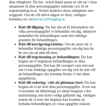
dina rättigheter. Du har också bland annat en rätt att i vissa
situationer få dina personuppgifter raderade och få ett
registerutdrag m.m. Nedan beskrivs dessa rättigheter mer
noggrant. Om du vill utöva någon av dem, vänligen
kontakta oss via
privacy@tryggleg.se
.
Rätt till tillgång:
Du har rätt att få information om
vilka personuppgifter vi behandlar om dig, inklusive
ändamålet för behandlingen samt den rättsliga
grunden för behandlingen.
Rätt till korrigering/rättelse:
Om du anser att vi
behandlar felaktiga personuppgifter om dig kan du
be oss om att rätta till dem.
Rätt till begränsning av behandlingen:
Du kan
begära att vi begränsar behandlingen av dina
personuppgifter. Det kan till exempel vara relevant
om vi har felaktiga uppgifter om dig och du inte vill
att behandlingen ska fortsätta förrän vi har rättat
uppgifterna.
Rätt till radering / rätt att glömmas bort:
Du kan
begära att vi tar bort dina personuppgifter. Även om
vi kommer att tillmötesgå en sådan begäran i den
utsträckning som krävs enligt gällande lag, vänligen
notera att vi trots din begäran kan komma att
fortsätta behandlingen av vissa uppgifter (såsom