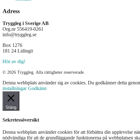
Tvångsvård
Adress
Utlämnanden
Tryggleg i Sverige AB
Org.nr 556419-0261
Vårdgivare
info@tryggleg.se
Vårdskada
Box 1276
181 24 Lidingö
Verksamhet
Hör av dig!
Verksamhetschef
© 2026 Tryggleg. Alla rättigheter reserverade.
Denna webbplats använder sig av cookies. Du godkänner detta genom a
installningar
Godkänn
Stäng
Sekretessöversikt
Denna webbplats använder cookies för att förbättra din upplevelse n
nödvändiga för att de grundläggande funktionerna på webbplatsen ska