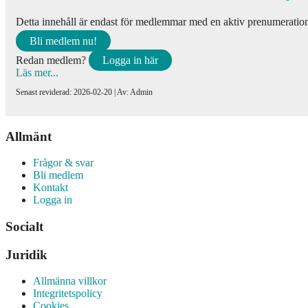
Legitimation
Detta innehåll är endast för medlemmar med en aktiv prenumeration 
Minderåriga
Bli medlem nu!
Patientens rättigheter
Redan medlem?
Logga in här
Läs mer...
Säker kommunikation
Senast reviderad: 2026-02-20 | Av: Admin
Samtycke
Allmänt
Sekretess och tystnadsplikt
Skyddade personuppgifter
Frågor & svar
Bli medlem
Kontakt
Skyldigheter
Logga in
Social omsorg
Socialt
Straffrätt
Juridik
Tandvård
Allmänna villkor
Tillsyn
Integritetspolicy
Cookies