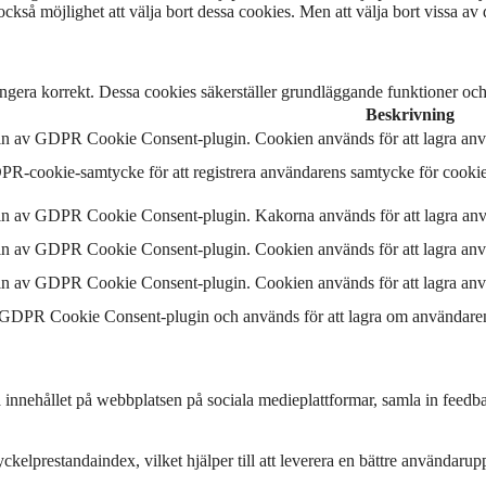
kså möjlighet att välja bort dessa cookies. Men att välja bort vissa av
ngera korrekt. Dessa cookies säkerställer grundläggande funktioner oc
Beskrivning
 in av GDPR Cookie Consent-plugin. Cookien används för att lagra anvä
R-cookie-samtycke för att registrera användarens samtycke för cookies
 in av GDPR Cookie Consent-plugin. Kakorna används för att lagra anv
 in av GDPR Cookie Consent-plugin. Cookien används för att lagra anvä
 in av GDPR Cookie Consent-plugin. Cookien används för att lagra anvä
 GDPR Cookie Consent-plugin och används för att lagra om användaren h
ela innehållet på webbplatsen på sociala medieplattformar, samla in feedb
kelprestandaindex, vilket hjälper till att leverera en bättre användarup