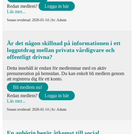
Tillsyn
Redan medlem?
Logga in här
Läs mer...
Tvångsvård
Senast reviderad: 2026-01-14 | Av: Admin
Utlämnanden
Vårdgivare
Är det någon skillnad på informationen i ett
loggutdrag mellan privata vårdigvare och
Vårdskada
offentligt drivna?
Verksamhet
Detta innehåll är endast för medlemmar med en aktiv
Verksamhetschef
prenumeration på hemsidan. Du kan enkelt bli medlem genom
att registrera dig för ett konto.
Bli medlem nu!
Redan medlem?
Logga in här
Läs mer...
Senast reviderad: 2026-01-14 | Av: Admin
En anhörig begär åtkomst till social