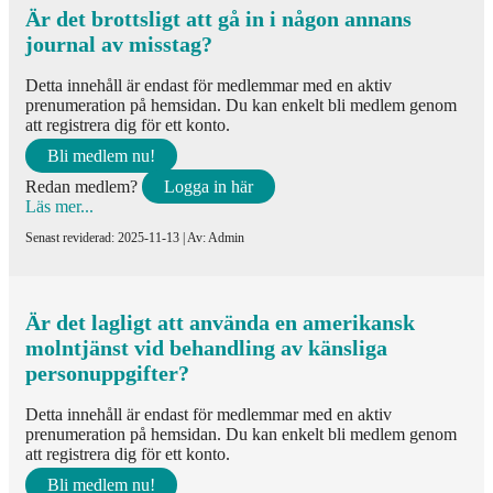
Läkemedel
Är det brottsligt att gå in i någon annans
journal av misstag?
Legitimation
Detta innehåll är endast för medlemmar med en aktiv
Minderåriga
prenumeration på hemsidan. Du kan enkelt bli medlem genom
att registrera dig för ett konto.
Patientens rättigheter
Bli medlem nu!
Säker kommunikation
Redan medlem?
Logga in här
Läs mer...
Samtycke
Senast reviderad: 2025-11-13 | Av: Admin
Sekretess och tystnadsplikt
Skyddade personuppgifter
Är det lagligt att använda en amerikansk
Skyldigheter
molntjänst vid behandling av känsliga
personuppgifter?
Social omsorg
Detta innehåll är endast för medlemmar med en aktiv
Straffrätt
prenumeration på hemsidan. Du kan enkelt bli medlem genom
att registrera dig för ett konto.
Tandvård
Bli medlem nu!